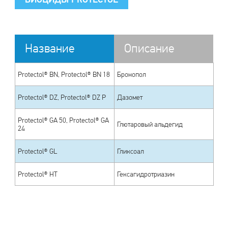
Название
Описание
Protectol® BN, Protectol® BN 18
Бронопол
Protectol® DZ, Protectol® DZ P
Дазомет
Protectol® GA 50, Protectol® GA
Глютаровый альдегид
24
Protectol® GL
Гликсоал
Protectol® HT
Гексагидротриазин