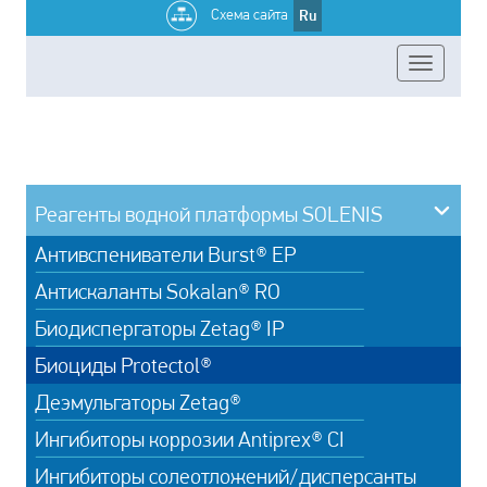
Схема сайта
Ru
Реагенты водной платформы SOLENIS
Антивспениватели Burst® ЕР
Антискаланты Sokalan® RO
Биодиспергаторы Zetag® IP
Биоциды Protectol®
Деэмульгаторы Zetag®
Ингибиторы коррозии Antiprex® CI
Ингибиторы солеотложений/дисперсанты