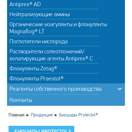
Antiprex® AD
Нейтрализующие амины
Органические коагулянты и флокулянты
Magnaflog® LT
Поглотители кислорода
Растворители солеотложений/
хелатирующие агенты Antiprex® C
Флокулянты Zetag®
Флокулянты Praestol®
Реагенты собственного производства
Контакты
►
►
Главная
Продукция
Биоциды Protectol®
БИОЦИДЫ PROTECTOL®