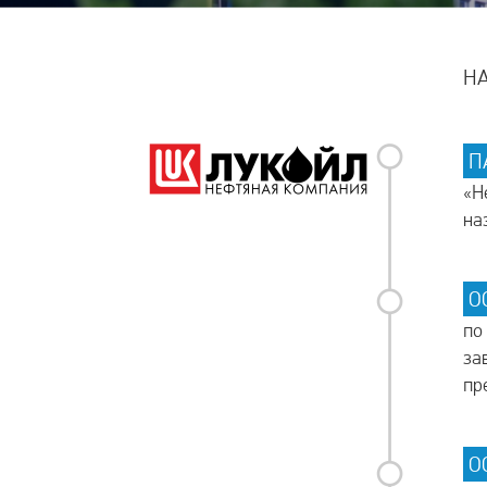
Н
П
«Н
на
О
по
за
пр
О