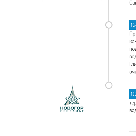
Са
С
Пр
ко
по
во
Гл
оч
О
те
во