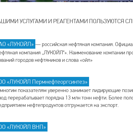
АШИМИ УСЛУГАМИ И РЕАГЕНТАМИ ПОЛЬЗУЮТСЯ С
АО «ЛУКОЙЛ»
— российская нефтяная компания. Офици
ефтяная компания „ЛУКОЙЛ“». Наименование компании про
званий городов нефтяников и слова «ойл»
ОО «ЛУКОЙЛ Пермнефтеоргсинтез»
 многим показателям уверенно занимает лидирующие пози
вод перерабатывает порядка 13 млн тонн нефти. Более по
едприятием нефтепродуктов отгружается на экспорт.
ОО «ЛУКОЙЛ ВНП»