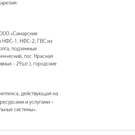
Карелия.
 ООО «Самарские
 НФС-1, НФС-2, ГВС из
олга; подземные
енческий, пос. Красная
рвных - 29шт.); городские
мплекса, действующая на
ресурсами и услугами –
льные системы».