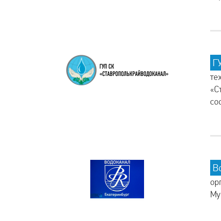
Г
те
«С
со
В
ор
Му