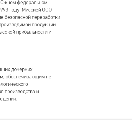
в Южном федеральном
1993 году. Миссией ООО
е безопасной переработки
 производимой продукции
ысокой прибыльности и
йших дочерних
ом, обеспечивающим не
ологического
кл производства и
ведения.