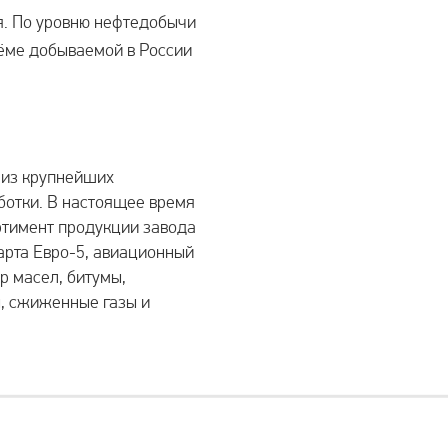
. По уровню нефтедобычи
ёме добываемой в России
 из крупнейших
ботки. В настоящее время
ортимент продукции завода
арта Евро-5, авиационный
р масел, битумы,
, сжиженные газы и