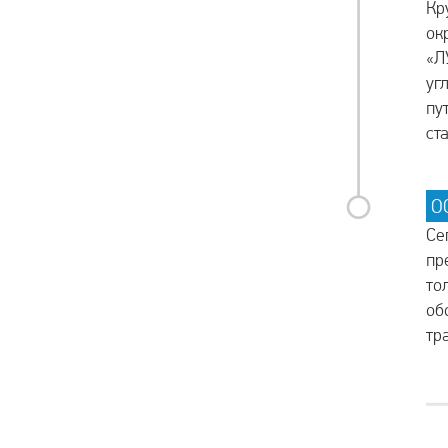
Кр
ок
«Л
уг
пу
ст
О
Се
пр
то
об
тр