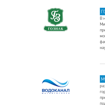
Г
В 
Ми
пр
мо
фа
на
М
ра
го
пр
по