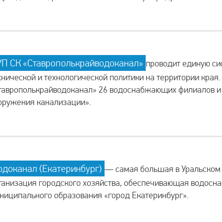
УП СК «Ставрополькрайводоканал»
проводит единую си
хнической и технологической политики на территории края.
таврополькрайводоканал» 26 водоснабжающих филиалов и
оружения канализации».
одоканал (Екатеринбург)
— самая большая в Уральском
ганизация городского хозяйства, обеспечивающая водосн
ниципального образования «город Екатеринбург».