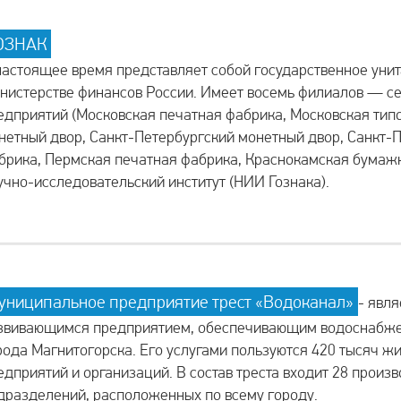
ОЗНАК
настоящее время представляет собой государственное уни
нистерстве финансов России. Имеет восемь филиалов — с
едприятий (Московская печатная фабрика, Московская тип
нетный двор, Санкт-Петербургский монетный двор, Санкт-
брика, Пермская печатная фабрика, Краснокамская бумажн
учно-исследовательский институт (НИИ Гознака).
униципальное предприятие трест «Водоканал»
- явл
звивающимся предприятием, обеспечивающим водоснабже
рода Магнитогорска. Его услугами пользуются 420 тысяч жи
едприятий и организаций. В состав треста входит 28 произ
дразделений, расположенных по всему городу.