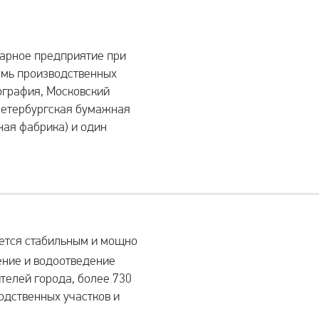
тарное предприятие при
емь производственных
ография, Московский
Петербургская бумажная
ая фабрика) и один
яется стабильным и мощно
ние и водоотведение
телей города, более 730
водственных участков и