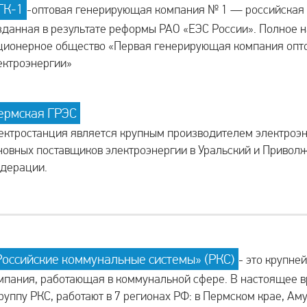
ГК-1
-оптовая генерирующая компания № 1 — российская 
зданная в результате реформы РАО «ЕЭС России». Полное
ционерное общество «Первая генерирующая компания опт
ектроэнергии»
ермская ГРЭС
ектростанция является крупным производителем электроэн
новных поставщиков электроэнергии в Уральский и Привол
дерации.
Российские коммунальные системы» (РКС)
- это крупне
мпания, работающая в коммунальной сфере. В настоящее 
группу РКС, работают в 7 регионах РФ: в Пермском крае, Ам