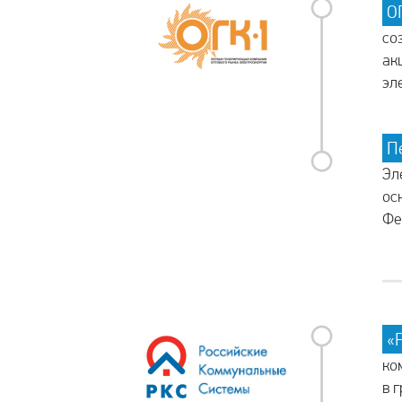
О
со
ак
эл
П
Эл
ос
Фе
«
ко
в 