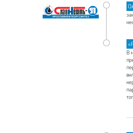
О
за
не
«
В 
пр
пе
вк
ке
па
то