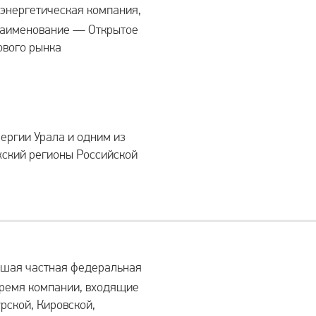
энергетическая компания,
 наименование — Открытое
ового рынка
ергии Урала и одним из
жский регионы Российской
йшая частная федеральная
время компании, входящие
урской, Кировской,