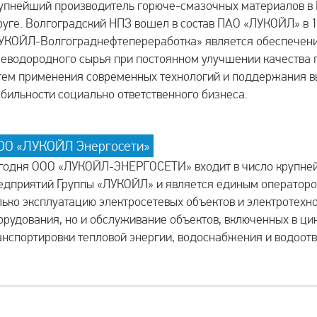
упнейший производитель горюче-смазочных материалов 
руге. Волгоградский НПЗ вошел в состав ПАО «ЛУКОЙЛ» в 
УКОЙЛ-Волгограднефтепереработка» является обеспечени
леводородного сырья при постоянном улучшении качества
тем применения современных технологий и поддержания в
абильности социально ответственного бизнеса.
ОО «ЛУКОЙЛ Энергосети»
годня ООО «ЛУКОЙЛ-ЭНЕРГОСЕТИ» входит в число крупне
едприятий Группы «ЛУКОЙЛ» и является единым оператор
лько эксплуатацию электросетевых объектов и электротехн
орудования, но и обслуживание объектов, включенных в ци
анспортировки тепловой энергии, водоснабжения и водоот