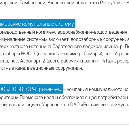
марской, Тамбовской, Ульяновской областях и Республике 
амарские комунальные систему
оизводственный комплекс водоснабжения-водоотведения
ммунальные системы» включает: водозаборные сооружения
верхностного источника Саратовского водохранилища, р. В
дозаборы НФС-3 (скважины в пойме р. Самары), пос. Управл
инка, пос. Аэропорт-2 (всего рабочих скважин - 41шт., резе
истные канализационные сооружения.
ОО «НОВОГОР-Прикамье»
– компания коммунального ко
рритории Пермского края и обеспечивающая потребителей 
дой, канализацией. Управляется ОАО «Российские коммуна