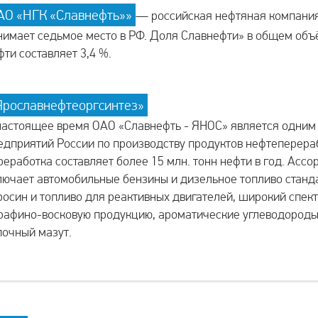
АО «НГК «Славнефть»»
— российская нефтяная компания
нимает седьмое место в РФ. Доля Славнефти» в общем объ
фти составляет 3,4 %.
Ярославнефтеоргсинтез»
настоящее время ОАО «Славнефть - ЯНОС» является одним
едприятий России по производству продуктов нефтеперера
реработка составляет более 15 млн. тонн нефти в год. Асс
лючает автомобильные бензины и дизельное топливо станд
росин и топливо для реактивных двигателей, широкий спект
рафино-восковую продукцию, ароматические углеводороды
почный мазут.