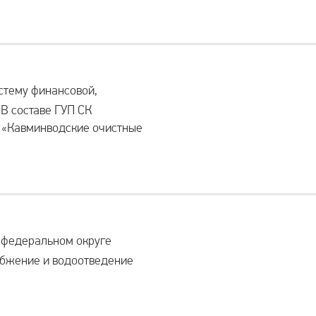
стему финансовой,
 В составе ГУП СК
 «Кавминводские очистные
 федеральном округе
абжение и водоотведение