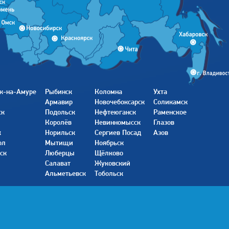
к-на-Амуре
Рыбинск
Коломна
Ухта
Армавир
Новочебоксарск
Соликамск
ск
Подольск
Нефтеюганск
Раменское
Королёв
Невинномысск
Глазов
к
Норильск
Сергиев Посад
Азов
ол
Мытищи
Ноябрьск
ск
Люберцы
Щёлково
Салават
Жуковский
Альметьевск
Тобольск