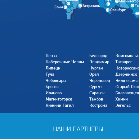
Пенза
Белгород
Комсомольс
Набережные Челны
Владимир
Таганрог
Липецк
Курган
Новороссий
Тула
Орёл
Дзержинск
Чебоксары
Череповец
Нижнекамс
Брянск
Сургут
Старый Оск
Иваново
Саранск
Благовещен
Магнитогорск
Тамбов
Химки
Нижний Тагил
Кострома
Энгельс
НАШИ ПАРТНЕРЫ