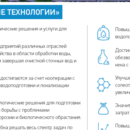
Е ТЕХНОЛОГИИ»
ические решения и услуги для
Повыш
водопо
дприятий различных отраслей
Дости
ства в области обработки воды,
обезв
и завершая очисткой сточных вод и
кека с
Улучше
остигаются за счет кооперации с
солеот
водоподготовки и локализации
увелич
логические решения для подготовки
Значи
й борьбы с проблемами
затрат
ррозии и биологического обрастания.
Повыш
бна решать весь спектр задач по